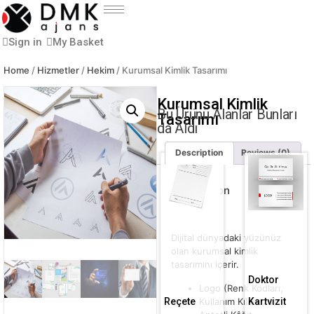
Sign in
My Basket
Home
/
Hizmetler
/
Hekim
/ Kurumsal Kimlik Tasarımı
Kurumsal Kimlik
Bu Ürünü Alanlar Bunları
Tasarımı
da Aldı
Description
Reviews (0)
Description
Dijital dünyadaki yüzünüz
olan kurumsal kimlik
tasarımını içerir.
Doktor
Logo (Renk Kodları,
Kullanım Kılavuzu)
Reçete
Kartvizit